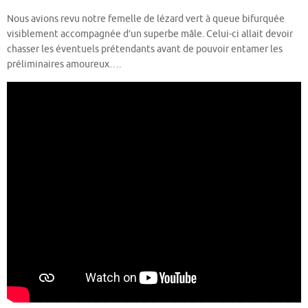
Nous avions revu notre femelle de lézard vert à queue bifurquée
visiblement accompagnée d’un superbe mâle. Celui-ci allait devoir
chasser les éventuels prétendants avant de pouvoir entamer les
préliminaires amoureux….