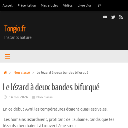
Passer
Recherche
Accueil
Présentation
Mes articles
Vidéos
Livre d’or
Rechercher
au
pour
contenu
:
Tongio.fr
Instants nature
Accueil
Non classé
Le lézard à deux bandes bifurqué
Le lézard à deux bandes bifurqué
14 mai 2026
Non classé
En ce début Avril les températures étaient quasi estivales.
Les humains lézardaient, profitant de l’aubaine, tandis que les
lézards cherchaient à trouver l’âme sœur.