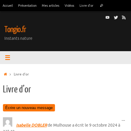
Passer
Recherche
Accueil
Présentation
Mes articles
Vidéos
Livre d’or
Rechercher
au
pour
contenu
:
Tongio.fr
Instants nature
Accueil
Livre d’or
Livre d’or
Ouv
...
cet
Isabelle DOBLER
de
Mulhouse
a écrit le
9 octobre 2024
à
boî