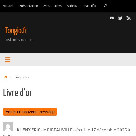
Passer
Recherche
Accueil
Présentation
Mes articles
Vidéos
Livre d’or
Rechercher
au
pour
contenu
:
Tongio.fr
Instants nature
Accueil
Livre d’or
Livre d’or
Ouv
...
cet
KUENY ERIC
de
RIBEAUVILLE
a écrit le
17 décembre 2025
à
boî