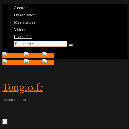
Passer
Accueil
au
Présentation
contenu
Mes articles
Vidéos
Livre d’or
Recherche
Rechercher
pour
:
Tongio.fr
Instants nature