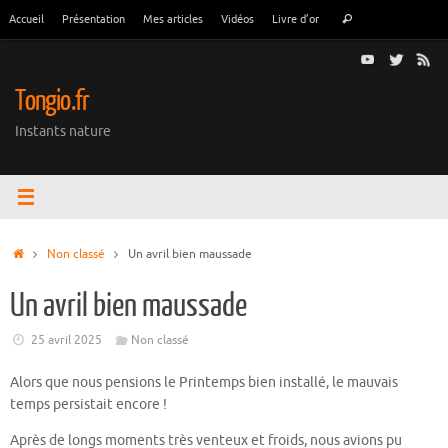
Passer
Recherche
Accueil
Présentation
Mes articles
Vidéos
Livre d’or
Rechercher
au
pour
contenu
:
Tongio.fr
Instants nature
Accueil
Non classé
Un avril bien maussade
Un avril bien maussade
25 avril 2025
Non classé
Alors que nous pensions le Printemps bien installé, le mauvais
temps persistait encore !
Après de longs moments très venteux et froids, nous avions pu