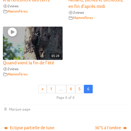
A la rencontre des cerfs
Renard, biches et bichettes,
2
views
en fin d’après midi
Mammifères
2
views
Mammifères
05:28
Quand vient la fin de l’été
2
views
Mammifères
«
1
…
4
5
6
Page 6 of 6
Marque-page
.
Eclipse partielle de lune
36°5 à l’ombre