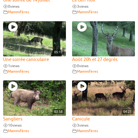
Une soirée de 14 juillet
Le cerf noir
0
views
3
views
Mammifères
Mammifères
05:17
Une soirée caniculaire
Août 20h et 27 degrés
1
views
0
views
Mammifères
Mammifères
03:58
04:21
Sangliers
Canicule
10
views
3
views
Mammifères
Mammifères