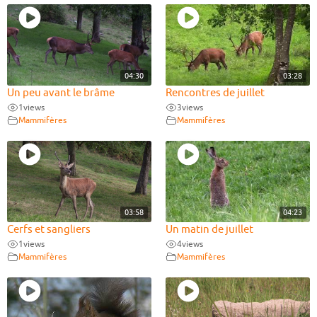
04:30
03:28
Un peu avant le brâme
Rencontres de juillet
1
views
3
views
Mammifères
Mammifères
03:58
04:23
Cerfs et sangliers
Un matin de juillet
1
views
4
views
Mammifères
Mammifères