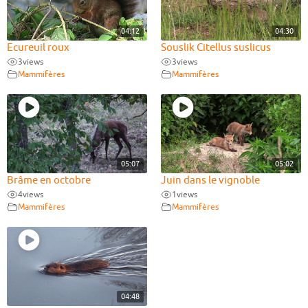
04:12
04:30
Ecureuil roux
Souslik Citellus suslicus
3
views
3
views
Mammifères
Mammifères
05:07
05:02
Brâme en octobre
Juin dans le vignoble
4
views
1
views
Mammifères
Mammifères
04:48