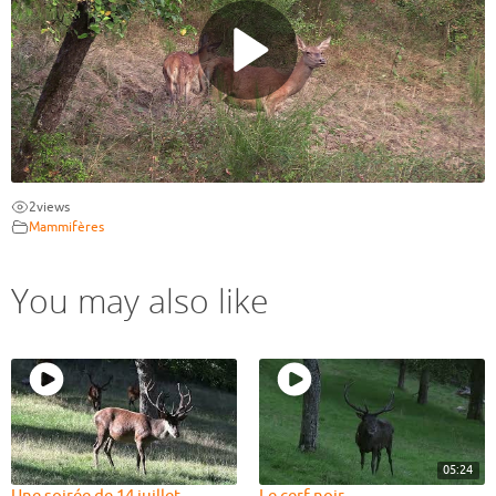
2
views
Mammifères
You may also like
05:24