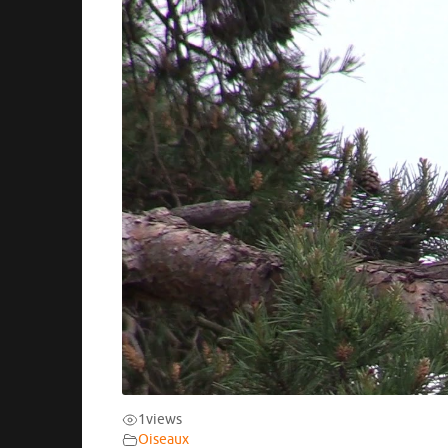
1
views
Oiseaux