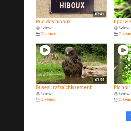
03:41
Rue des hiboux
Epervi
4
views
6
view
Oiseaux
Oisea
03:55
Buses : rafraîchissement
Pic noi
2
views
3
view
Oiseaux
Oisea