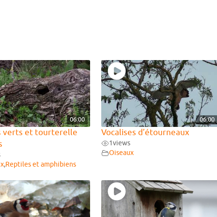
06:00
06:00
 verts et tourterelle
Vocalises d’étourneaux
s
1
views
Oiseaux
s
ux
,
Reptiles et amphibiens