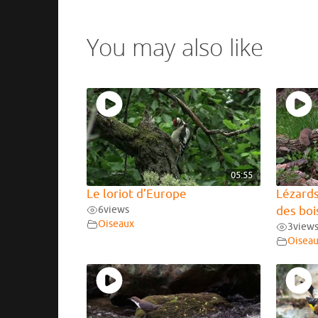
You may also like
05:55
Le loriot d’Europe
Lézards
6
views
des boi
Oiseaux
3
view
Oisea