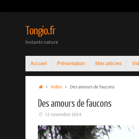
Passer
au
contenu
Tongio.fr
Instants nature
Passer
Accueil
Présentation
Mes articles
Vi
au
contenu
Accueil
Video
Des amours de faucons
Des amours de faucons
12 novembre 2024