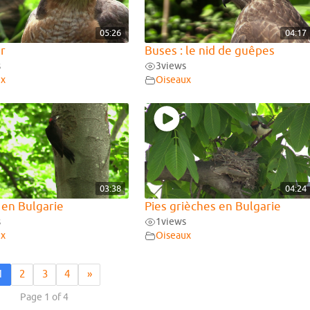
05:26
04:17
er
Buses : le nid de guêpes
s
3
views
ux
Oiseaux
03:38
04:24
r en Bulgarie
Pies grièches en Bulgarie
s
1
views
ux
Oiseaux
1
2
3
4
»
Page 1 of 4