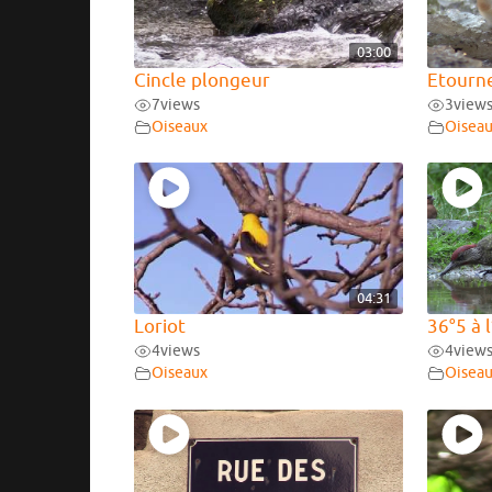
03:00
Cincle plongeur
Etourn
7
views
3
view
Oiseaux
Oisea
04:31
Loriot
36°5 à 
4
views
4
view
Oiseaux
Oisea