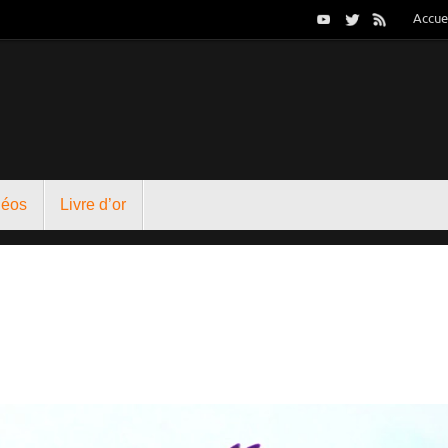
Accue
déos
Livre d’or