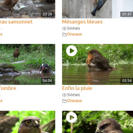
03:28
01:47
eau sansonnet
Mésanges bleues
s
3
views
ux
Oiseaux
04:04
03:54
l’ombre
Enfin la pluie
s
3
views
ux
Oiseaux