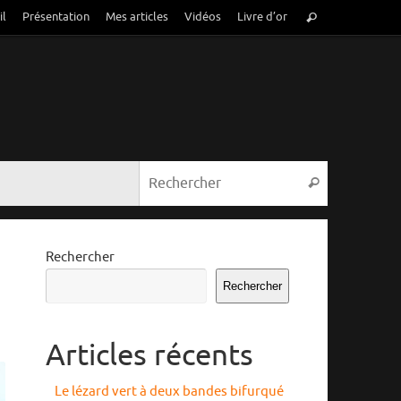
Recherche
il
Présentation
Mes articles
Vidéos
Livre d’or
Rechercher
pour
:
Recherche p
Rechercher
Rechercher
Rechercher
Articles récents
Le lézard vert à deux bandes bifurqué