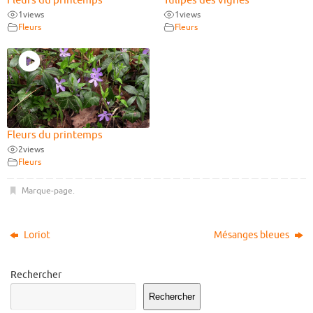
Fleurs du printemps
Tulipes des vignes
1
views
1
views
Fleurs
Fleurs
Fleurs du printemps
2
views
Fleurs
Marque-page
.
Loriot
Mésanges bleues
Rechercher
Rechercher