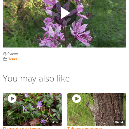
0
views
Fleurs
You may also like
04:37
04:24