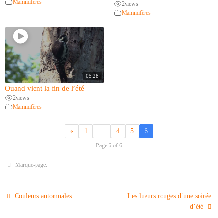
Mammifères
2
views
Mammifères
05:28
Quand vient la fin de l’été
2
views
Mammifères
«
1
…
4
5
6
Page 6 of 6
Marque-page
.
Couleurs automnales
Les lueurs rouges d’une soirée
d’été