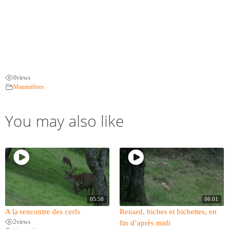
0
views
Mammifères
You may also like
05:58
06:01
A la rencontre des cerfs
Renard, biches et bichettes, en
2
views
fin d’après midi