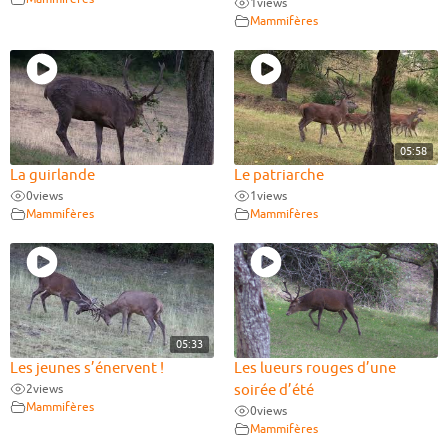
1
views
Mammifères
05:58
La guirlande
Le patriarche
0
views
1
views
Mammifères
Mammifères
05:33
Les jeunes s’énervent !
Les lueurs rouges d’une
2
views
soirée d’été
Mammifères
0
views
Mammifères