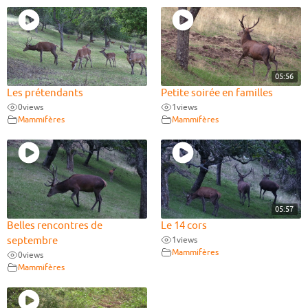
05:56
Les prétendants
Petite soirée en familles
0
views
1
views
Mammifères
Mammifères
05:57
Belles rencontres de
Le 14 cors
septembre
1
views
Mammifères
0
views
Mammifères