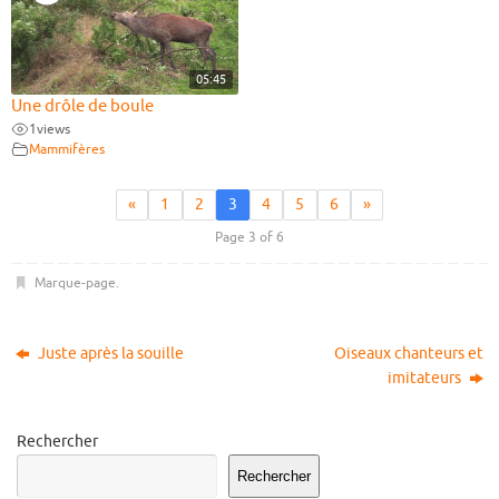
05:45
Une drôle de boule
1
views
Mammifères
«
1
2
3
4
5
6
»
Page 3 of 6
Marque-page
.
Juste après la souille
Oiseaux chanteurs et
imitateurs
Rechercher
Rechercher