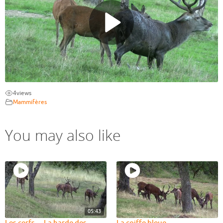
4
views
Mammifères
You may also like
05:43