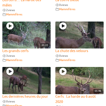
Les cerfs… La harde des
La coiffe bleue
mâles
0
views
Mammifères
2
views
Mammifères
05:22
Les grands cerfs
La chute des velours
3
views
0
views
Mammifères
Mammifères
05:46
Les dernières heures du jour
Cerfs : La harde au 6 août
0
views
2020
Mammifères