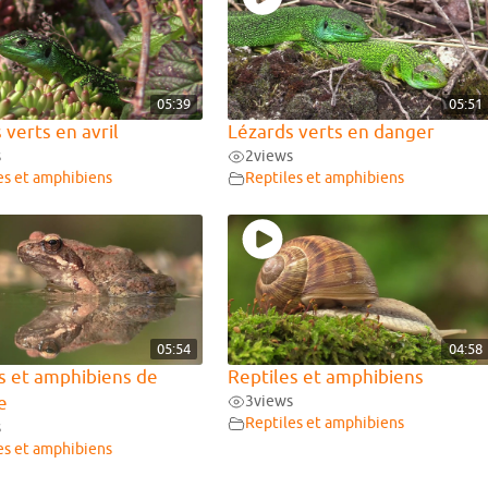
05:39
05:51
 verts en avril
Lézards verts en danger
s
2
views
es et amphibiens
Reptiles et amphibiens
05:54
04:58
s et amphibiens de
Reptiles et amphibiens
e
3
views
Reptiles et amphibiens
s
es et amphibiens