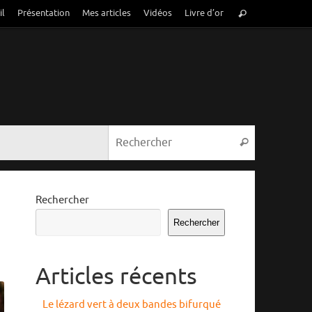
Recherche
il
Présentation
Mes articles
Vidéos
Livre d’or
Rechercher
pour
:
Recherche p
Rechercher
Rechercher
Rechercher
Articles récents
Le lézard vert à deux bandes bifurqué