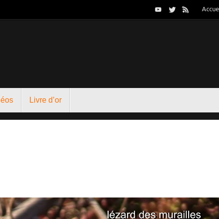
Accue
déos
Livre d’or