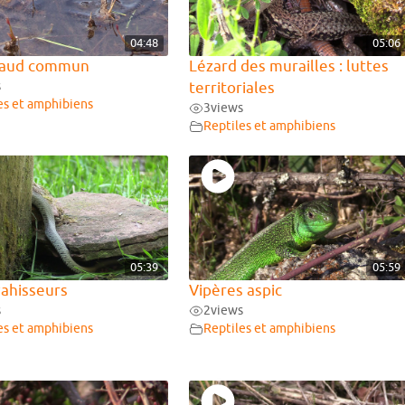
04:48
05:06
paud commun
Lézard des murailles : luttes
s
territoriales
es et amphibiens
3
views
Reptiles et amphibiens
05:39
05:59
vahisseurs
Vipères aspic
s
2
views
es et amphibiens
Reptiles et amphibiens