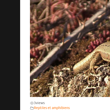
3
views
Reptiles et amphibiens