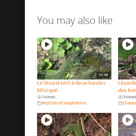
You may also like
05:48
Le lézard vert à deux bandes
Lézards
bifurqué
des boi
1
views
3
view
Reptiles et amphibiens
Oisea