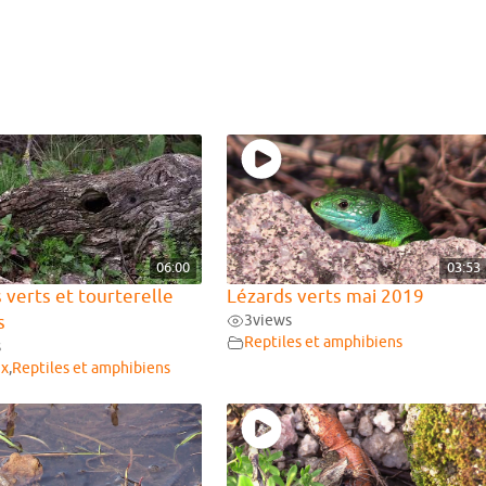
06:00
03:53
 verts et tourterelle
Lézards verts mai 2019
s
3
views
Reptiles et amphibiens
s
ux
,
Reptiles et amphibiens