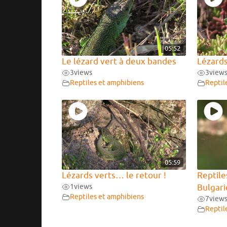
05:52
Le lézard vert à deux bandes
Lézards
3
views
3
view
Reptiles et amphibiens
Reptil
05:59
Lézards verts… le retour !
Reptile
1
views
Bulgari
Reptiles et amphibiens
7
view
Reptil