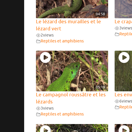
04:58
Le lézard des murailles et le
Le cra
lézard vert
3
view
Reptil
2
views
Reptiles et amphibiens
05:19
Le campagnol roussâtre et les
Les en
lézards
6
view
Reptil
3
views
Reptiles et amphibiens