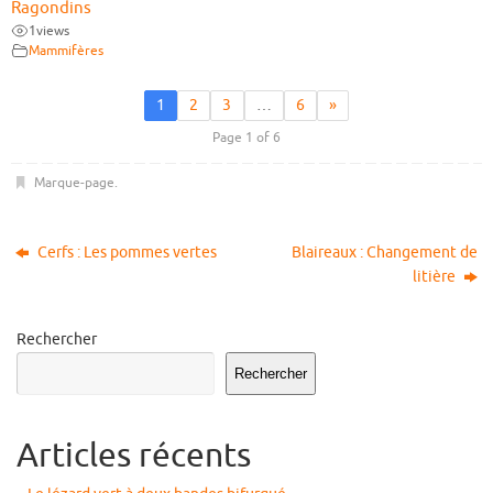
Ragondins
1
views
Mammifères
1
2
3
…
6
»
Page 1 of 6
Marque-page
.
Cerfs : Les pommes vertes
Blaireaux : Changement de
litière
Rechercher
Rechercher
Articles récents