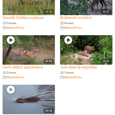
04:30
05:07
Souslik Citellus suslicus
Brâme en octobre
3
views
4
views
Mammifères
Mammifères
04:58
05:02
Cerfs début septembre
Juin dans le vignoble
2
views
1
views
Mammifères
Mammifères
04:48