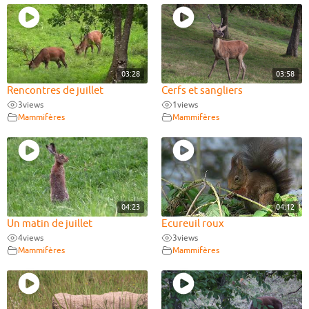
03:28
03:58
Rencontres de juillet
Cerfs et sangliers
3
views
1
views
Mammifères
Mammifères
04:23
04:12
Un matin de juillet
Ecureuil roux
4
views
3
views
Mammifères
Mammifères