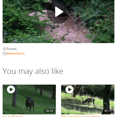
0
views
Mammifères
You may also like
05:24
05:17