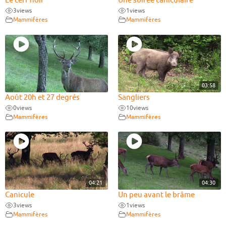
Le cerf noir
Une soirée caniculaire
3
views
1
views
Mammifères
Mammifères
03:58
Août 20h et 27 degrés
Sangliers
0
views
10
views
Mammifères
Mammifères
04:21
04:30
Canicule
Un peu avant le brâme
3
views
1
views
Mammifères
Mammifères