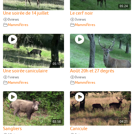
05:24
Une soirée de 14 juillet
Le cerf noir
0
views
3
views
Mammifères
Mammifères
05:17
Une soirée caniculaire
Août 20h et 27 degrés
1
views
0
views
Mammifères
Mammifères
03:58
04:21
Sangliers
Canicule