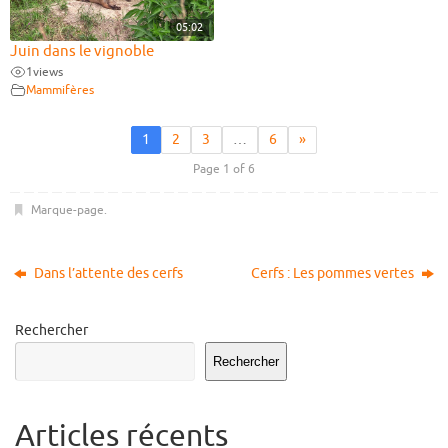
05:02
Juin dans le vignoble
1
views
Mammifères
1
2
3
…
6
»
Page 1 of 6
Marque-page
.
Dans l’attente des cerfs
Cerfs : Les pommes vertes
Rechercher
Rechercher
Articles récents