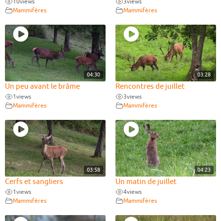
10
views
3
views
Mammifères
Mammifères
04:30
03:28
Un peu avant le brâme
Rencontres de juillet
1
views
3
views
Mammifères
Mammifères
03:58
04:23
Cerfs et sangliers
Un matin de juillet
1
views
4
views
Mammifères
Mammifères