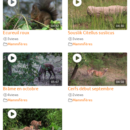
04:12
04:30
Ecureuil roux
Souslik Citellus suslicus
3
views
3
views
Mammifères
Mammifères
05:07
04:58
Brâme en octobre
Cerfs début septembre
4
views
2
views
Mammifères
Mammifères