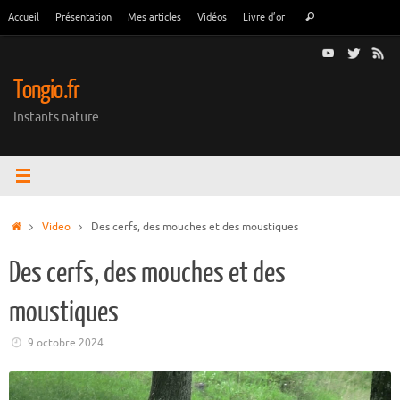
Passer
Recherche
Accueil
Présentation
Mes articles
Vidéos
Livre d’or
Rechercher
au
pour
contenu
:
Tongio.fr
Instants nature
Accueil
Video
Des cerfs, des mouches et des moustiques
Des cerfs, des mouches et des
moustiques
9 octobre 2024