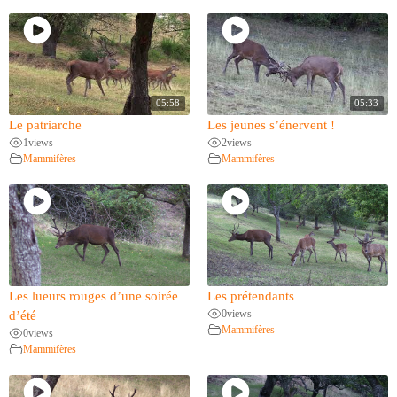
05:58
05:33
Le patriarche
Les jeunes s’énervent !
1
views
2
views
Mammifères
Mammifères
Les lueurs rouges d’une soirée
Les prétendants
0
views
d’été
Mammifères
0
views
Mammifères