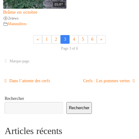
05:07
Brâme en octobre
2
views
Mammifères
«
1
2
3
4
5
6
»
Page 3 of 6
Marque-page
.
Dans l’attente des cerfs
Cerfs : Les pommes vertes
Rechercher
Rechercher
Articles récents