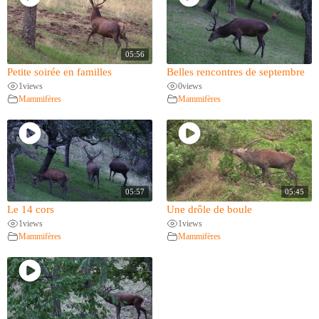
05:56
Petite soirée en familles
Belles rencontres de septembre
1
views
0
views
Mammifères
Mammifères
05:57
05:45
Le 14 cors
Une drôle de boule
1
views
1
views
Mammifères
Mammifères