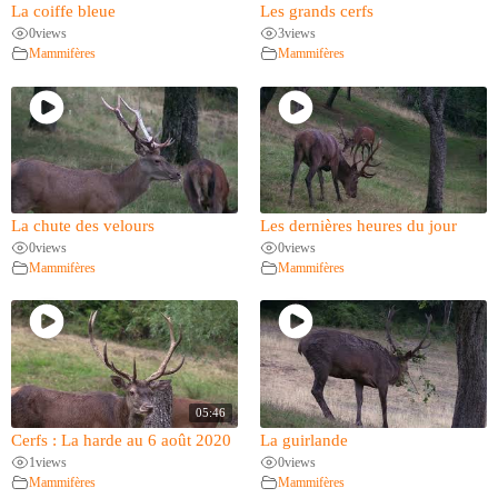
La coiffe bleue
Les grands cerfs
0
views
3
views
Mammifères
Mammifères
La chute des velours
Les dernières heures du jour
0
views
0
views
Mammifères
Mammifères
05:46
Cerfs : La harde au 6 août 2020
La guirlande
1
views
0
views
Mammifères
Mammifères