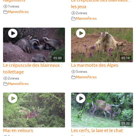
Ragondins
Le crépuscule des blaireaux :
1
views
les jeux
Mammifères
2
views
Mammifères
05:00
05:14
Le crépuscule des blaireaux :
La marmotte des Alpes
toilettage
5
views
Mammifères
2
views
Mammifères
05:32
Mai en velours
Les cerfs, la laie et le chat