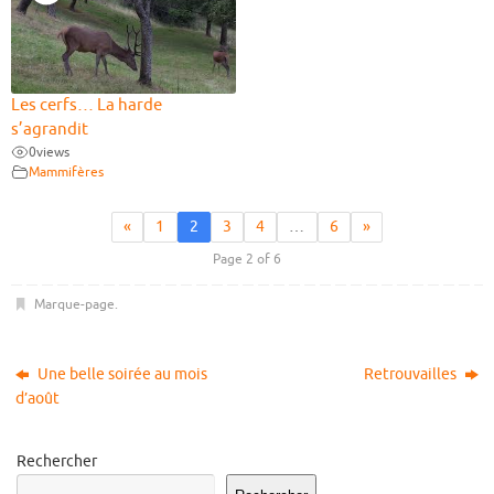
Les cerfs… La harde
s’agrandit
0
views
Mammifères
«
1
2
3
4
…
6
»
Page 2 of 6
Marque-page
.
Une belle soirée au mois
Retrouvailles
d’août
Rechercher