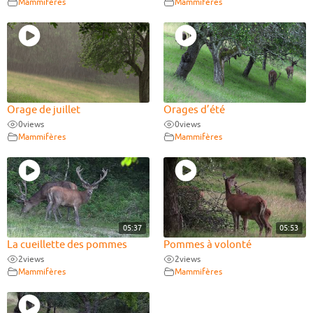
Mammifères
Mammifères
Orage de juillet
Orages d’été
0
views
0
views
Mammifères
Mammifères
05:37
05:53
La cueillette des pommes
Pommes à volonté
2
views
2
views
Mammifères
Mammifères