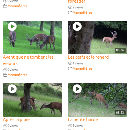
0
views
forestier
Mammifères
2
views
Mammifères
05:36
Avant que ne tombent les
Les cerfs et le renard
velours
1
views
Mammifères
0
views
Mammifères
05:53
Après la pluie
La petite harde
0
views
1
views