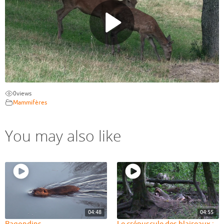
0
views
Mammifères
You may also like
04:48
04:55