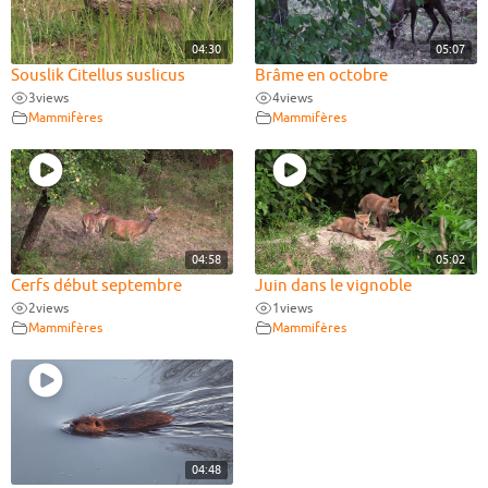
04:30
05:07
Souslik Citellus suslicus
Brâme en octobre
3
views
4
views
Mammifères
Mammifères
04:58
05:02
Cerfs début septembre
Juin dans le vignoble
2
views
1
views
Mammifères
Mammifères
04:48