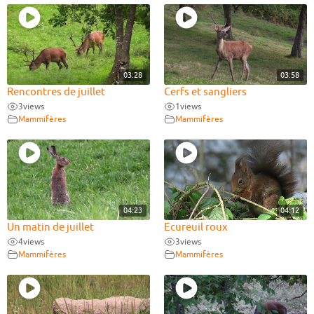
03:28
03:58
Rencontres de juillet
Cerfs et sangliers
3
views
1
views
Mammifères
Mammifères
04:23
04:12
Un matin de juillet
Ecureuil roux
4
views
3
views
Mammifères
Mammifères