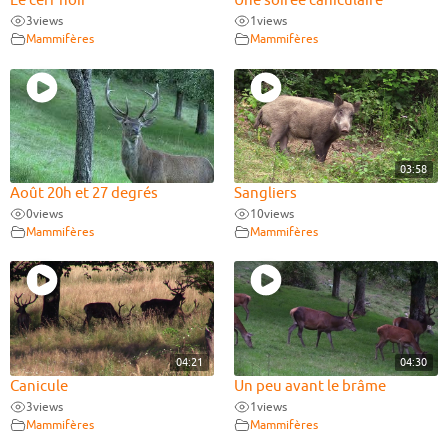
Le cerf noir
Une soirée caniculaire
3
views
1
views
Mammifères
Mammifères
03:58
Août 20h et 27 degrés
Sangliers
0
views
10
views
Mammifères
Mammifères
04:21
04:30
Canicule
Un peu avant le brâme
3
views
1
views
Mammifères
Mammifères