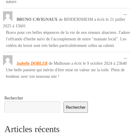
nature.
Ouv
...
cet
BRUNO CAVIGNAUX
de
BINDERNHEIM
a écrit le
21 juillet
boî
2025
à
15h01
mét
Bravo pour ces belles séquences de la vie de nos oiseaux alsaciens. J'adore
l'offrande d'herbe suivi de l'accouplement de notre "mainate local". Les
vidéos du loriot sont très belles particulièrement celles au ralenti
Ouv
...
cet
Isabelle DOBLER
de
Mulhouse
a écrit le
9 octobre 2024
à
23h40
boî
Une belle passion qui mérite d'être mise en valeur sur la toile. Plein de
mét
bonheur avec ton nouveau site !
Rechercher
Rechercher
Articles récents