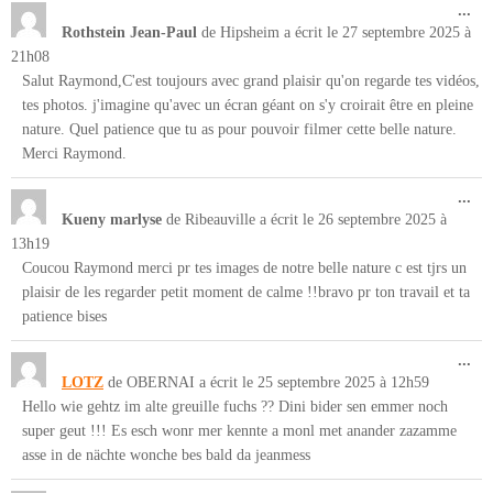
Ouv
...
cet
Rothstein Jean-Paul
de
Hipsheim
a écrit le
27 septembre 2025
à
boî
21h08
mét
Salut Raymond,C'est toujours avec grand plaisir qu'on regarde tes vidéos,
tes photos. j'imagine qu'avec un écran géant on s'y croirait être en pleine
nature. Quel patience que tu as pour pouvoir filmer cette belle nature.
Merci Raymond.
Ouv
...
cet
Kueny marlyse
de
Ribeauville
a écrit le
26 septembre 2025
à
boî
13h19
mét
Coucou Raymond merci pr tes images de notre belle nature c est tjrs un
plaisir de les regarder petit moment de calme !!bravo pr ton travail et ta
patience bises
Ouv
...
cet
LOTZ
de
OBERNAI
a écrit le
25 septembre 2025
à
12h59
boî
Hello wie gehtz im alte greuille fuchs ?? Dini bider sen emmer noch
mét
super geut !!! Es esch wonr mer kennte a monl met anander zazamme
asse in de nächte wonche bes bald da jeanmess