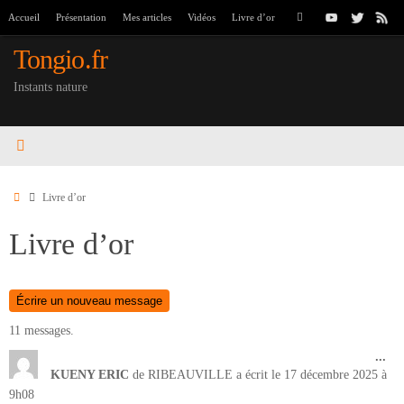
Passer
Recherche
Accueil
Présentation
Mes articles
Vidéos
Livre d’or
Rechercher
au
pour
contenu
:
Tongio.fr
Instants nature
Accueil
Livre d’or
Livre d’or
11 messages.
Ouv
...
cet
KUENY ERIC
de
RIBEAUVILLE
a écrit le
17 décembre 2025
à
boî
9h08
mét